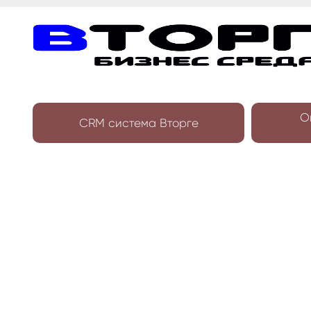
О
CRM система Вторге