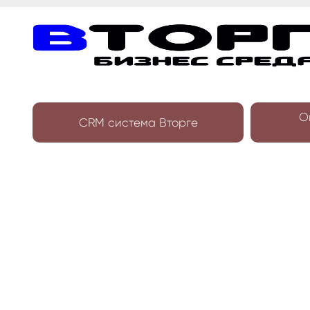
О
CRM система Вторге