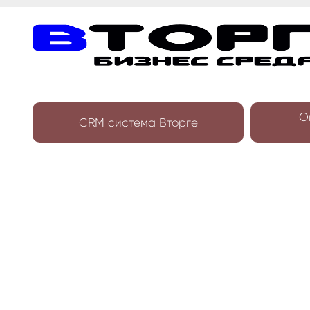
О
CRM система Вторге