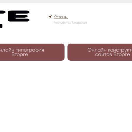
Казань,
Республика Татарстан
нлайн типография
Онлайн конструкт
Вторге
сайтов Вторге