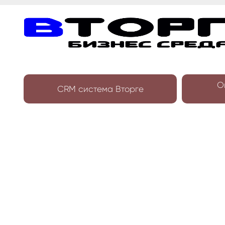
О
CRM система Вторге