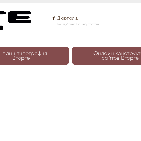
Дюртюли,
Республика Башкортостан
нлайн типография
Онлайн конструкт
Вторге
сайтов Вторге