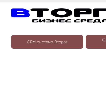
О
CRM система Вторге