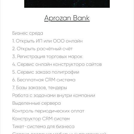
Aprozan Bank
Бизнес среда
1. Открыть ИП или ООО онлайн
2. Открыть расчётный счёт
3. Регистрация торговых марок
4. Сервис онлайн конструктора сайтов
5. Сервис заказа полиграфии
6. Бесплатная CRM система
7. Базы заказов, тендеры
Работа с задачами внутри компании
Выделенные сервера
Контроль периодических оплат
Конструктор CRM систем
Тикет-система для бизнеса